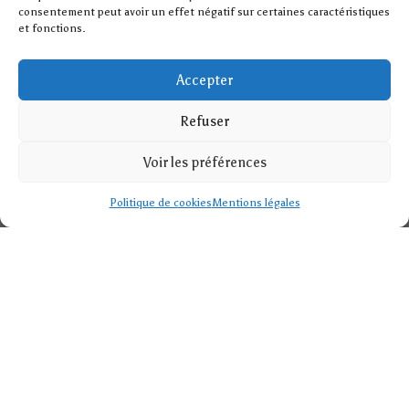
consentement peut avoir un effet négatif sur certaines caractéristiques
et fonctions.
Accepter
Refuser
Voir les préférences
Politique de cookies
Mentions légales
Magasin de tissus
Découvrez notre large sélection de tissus au mètre, avec
des nouveautés fréquentes. Couleurs, motifs et matières,
des intemporels aux tendances, il y en a pour tous les styles
à des prix attractifs. Chez DECOURT FILS , nous cultivons la
certitude
que le tissu au mètre est infiniment noble et