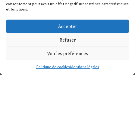
consentement peut avoir un effet négatif sur certaines caractéristiques
et fonctions.
Accepter
Refuser
Voir les préférences
Politique de cookies
Mentions légales
Magasin de tissus
Découvrez notre large sélection de tissus au mètre, avec
des nouveautés fréquentes. Couleurs, motifs et matières,
des intemporels aux tendances, il y en a pour tous les styles
à des prix attractifs. Chez DECOURT FILS , nous cultivons la
certitude
que le tissu au mètre est infiniment noble et