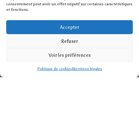
consentement peut avoir un effet négatif sur certaines caractéristiques
et fonctions.
Accepter
Refuser
Voir les préférences
Politique de cookies
Mentions légales
Magasin de tissus
Découvrez notre large sélection de tissus au mètre, avec
des nouveautés fréquentes. Couleurs, motifs et matières,
des intemporels aux tendances, il y en a pour tous les styles
à des prix attractifs. Chez DECOURT FILS , nous cultivons la
certitude
que le tissu au mètre est infiniment noble et