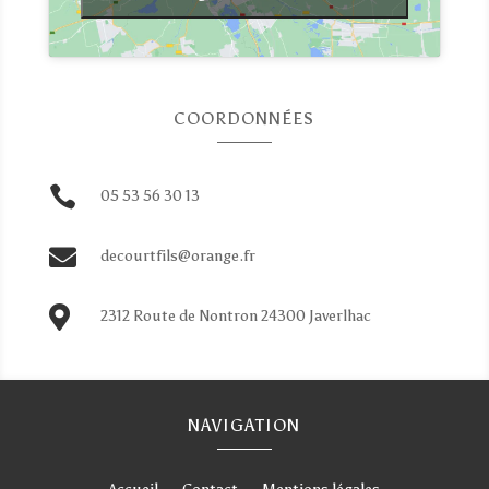
COORDONNÉES

05 53 56 30 13

decourtfils@orange.fr

2312 Route de Nontron 24300 Javerlhac
NAVIGATION