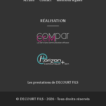
Accueil
Contact
Mentions légales
RÉALISATION
Les prestations de DECOURT FILS
Magasin tissus en Dordogne
Achat de cuir en Dordogne
Mercerie en Dordogne
© DECOURT FILS - 2026 - Tous droits réservés