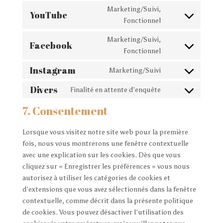
to
Marketing/Suivi,
wordfence
YouTube
service
Consent
Fonctionnel
google-
to
Marketing/Suivi,
maps
service
Facebook
Consent
Fonctionnel
youtube
to
Instagram
Marketing/Suivi
service
Consent
facebook
to
Divers
Finalité en attente d’enquête
Consent
service
to
7. Consentement
instagram
service
divers
Lorsque vous visitez notre site web pour la première
fois, nous vous montrerons une fenêtre contextuelle
avec une explication sur les cookies. Dès que vous
cliquez sur « Enregistrer les préférences » vous nous
autorisez à utiliser les catégories de cookies et
d’extensions que vous avez sélectionnés dans la fenêtre
contextuelle, comme décrit dans la présente politique
de cookies. Vous pouvez désactiver l’utilisation des